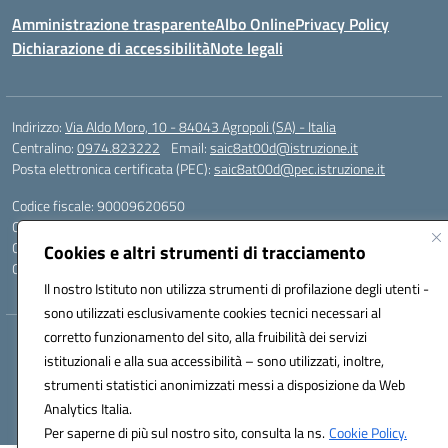
Amministrazione trasparente
Albo Online
Privacy Policy
Dichiarazione di accessibilità
Note legali
Indirizzo:
Via Aldo Moro, 10 - 84043 Agropoli (SA) - Italia
Centralino:
0974.823222
Email:
saic8at00d@istruzione.it
Posta elettronica certificata (PEC):
saic8at00d@pec.istruzione.it
Codice fiscale: 90009620650
Codice meccanografico:
SAIC8AT00D
Codice Indice delle Pubbliche Amministrazioni (IPA): istsc_saic8at00d
Cookies e altri strumenti di tracciamento
Codice unico di fatturazione (CUF): UF1K7E
Il nostro Istituto non utilizza strumenti di profilazione degli utenti -
sono utilizzati esclusivamente cookies tecnici necessari al
corretto funzionamento del sito, alla fruibilità dei servizi
Hosting & Powered by 3D Solution S.r.l.
istituzionali e alla sua accessibilità – sono utilizzati, inoltre,
Concept & Design by Designers Italia
strumenti statistici anonimizzati messi a disposizione da Web
Analytics Italia.
Per saperne di più sul nostro sito, consulta la ns.
Cookie Policy.