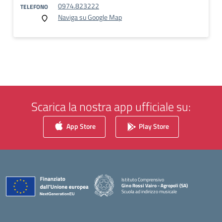
0974.823222
TELEFONO
Naviga su Google Map
Scarica la nostra app ufficiale su:
App Store
Play Store
Istituto Comprensivo
Gino Rossi Vairo - Agropoli (SA)
Scuola ad indirizzo musicale
— Visita la pagina iniziale della scuola