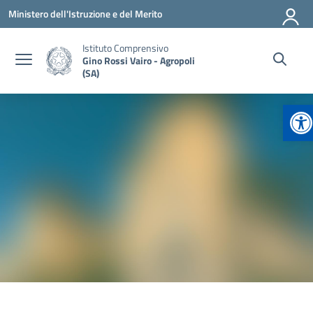
Vai ai contenuti
Vai al menu di navigazione
Vai al footer
Ministero dell'Istruzione e del Merito
Istituto Comprensivo
Gino Rossi Vairo - Agropoli
(SA)
Ap