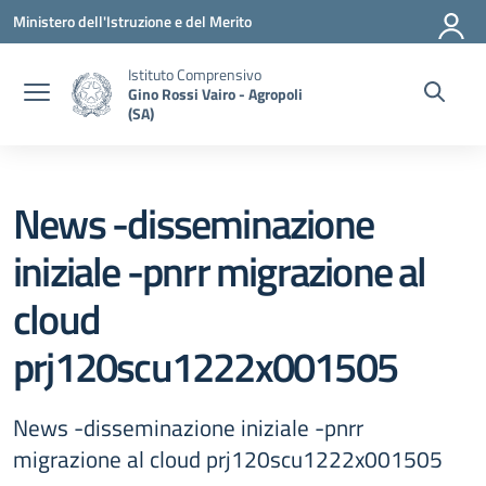
Vai ai contenuti
Vai al menu di navigazione
Vai al footer
Ministero dell'Istruzione e del Merito
Istituto Comprensivo
Gino Rossi Vairo - Agropoli
(SA)
News -disseminazione
iniziale -pnrr migrazione al
cloud
prj120scu1222x001505
News -disseminazione iniziale -pnrr
migrazione al cloud prj120scu1222x001505