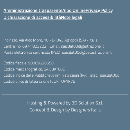
Amministrazione trasparente
Albo Online
Privacy Policy
Dichiarazione di accessibilità
Note legali
Indirizzo:
Via Aldo Moro, 10 - 84043 Agropoli (SA) - Italia
Centralino:
0974.823222
Email:
saic8at00d@istruzione.it
Posta elettronica certificata (PEC):
saic8at00d@pec.istruzione.it
Codice fiscale: 90009620650
Codice meccanografico:
SAIC8AT00D
Codice Indice delle Pubbliche Amministrazioni (IPA): istsc_saic8at00d
Codice unico di fatturazione (CUF): UF1K7E
Hosting & Powered by 3D Solution S.r.l.
Concept & Design by Designers Italia