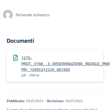
Personale scolastico
Documenti
1275-
PROT._3158__3_DISSEMINAZIONE_INIZIALE_PN
PRJ_120SCU1222X_001505
pdf - 308 kb
Pubblicato:
20.07.2023
-
Revisione:
20.07.2023
Eccetto dove diversamente specificato, questo articolo è