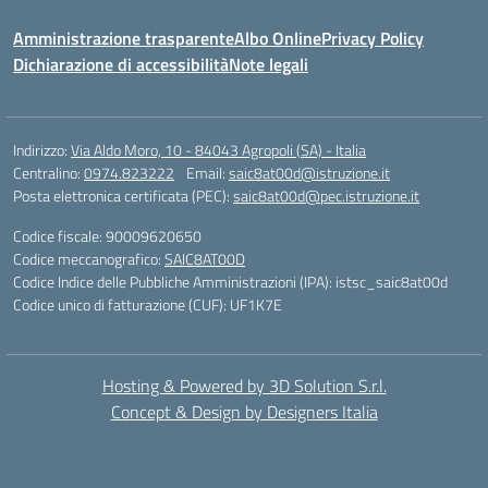
Amministrazione trasparente
Albo Online
Privacy Policy
Dichiarazione di accessibilità
Note legali
Indirizzo:
Via Aldo Moro, 10 - 84043 Agropoli (SA) - Italia
Centralino:
0974.823222
Email:
saic8at00d@istruzione.it
Posta elettronica certificata (PEC):
saic8at00d@pec.istruzione.it
Codice fiscale: 90009620650
Codice meccanografico:
SAIC8AT00D
Codice Indice delle Pubbliche Amministrazioni (IPA): istsc_saic8at00d
Codice unico di fatturazione (CUF): UF1K7E
Hosting & Powered by 3D Solution S.r.l.
Concept & Design by Designers Italia