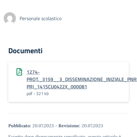
Personale scolastico
Documenti
1274-
PROT._3159__3_DISSEMINAZIONE_INIZIALE_PNR
PRJ_141SCU0422X_000081
pdf - 321 kb
Pubblicato:
20.07.2023
-
Revisione:
20.07.2023
Eccetto dove diversamente specificato, questo articolo è