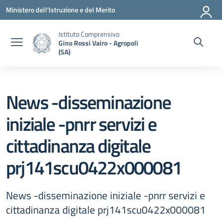
Vai ai contenuti
Vai al menu di navigazione
Vai al footer
Ministero dell'Istruzione e del Merito
Istituto Comprensivo
Gino Rossi Vairo - Agropoli
(SA)
News -disseminazione
iniziale -pnrr servizi e
cittadinanza digitale
prj141scu0422x000081
News -disseminazione iniziale -pnrr servizi e
cittadinanza digitale prj141scu0422x000081