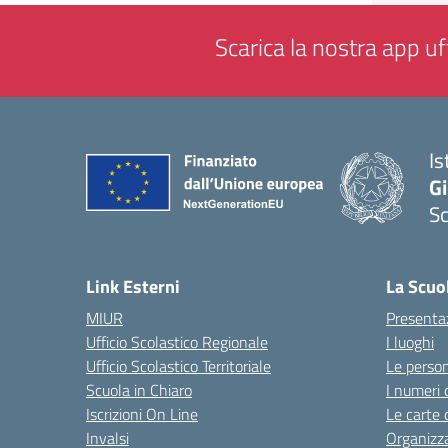
Scarica la nostra app uff
Is
Gi
Sc
— 
Link Esterni
La Scuo
MIUR
Presenta
Ufficio Scolastico Regionale
I luoghi
Ufficio Scolastico Territoriale
Le perso
Scuola in Chiaro
I numeri 
Iscrizioni On Line
Le carte 
Invalsi
Organizz