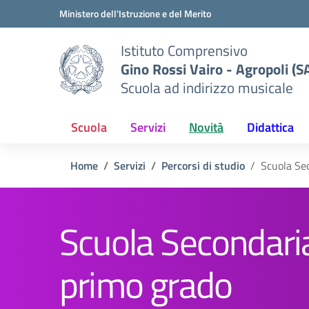
Vai ai contenuti
Vai al menu di navigazione
Vai al footer
Ministero dell'Istruzione e del Merito
Istituto Comprensivo
Gino Rossi Vairo - Agropoli (S
Scuola ad indirizzo musicale
Scuola
Servizi
Novità
Didattica
Home
Servizi
Percorsi di studio
Scuola Se
Scuola Secondaria
primo grado