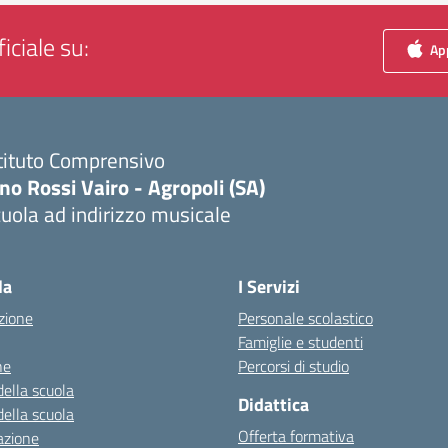
iciale su:
App
tituto Comprensivo
no Rossi Vairo - Agropoli (SA)
uola ad indirizzo musicale
Visita la pagina iniziale della scuola
la
I Servizi
zione
Personale scolastico
Famiglie e studenti
ne
Percorsi di studio
della scuola
Didattica
della scuola
Offerta formativa
azione