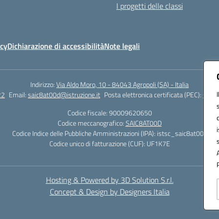
I progetti delle classi
icy
Dichiarazione di accessibilità
Note legali
Indirizzo:
Via Aldo Moro, 10 - 84043 Agropoli (SA) - Italia
22
Email:
saic8at00d@istruzione.it
Posta elettronica certificata (PEC):
saic8
Codice fiscale: 90009620650
Codice meccanografico:
SAIC8AT00D
Codice Indice delle Pubbliche Amministrazioni (IPA): istsc_saic8at00d
Codice unico di fatturazione (CUF): UF1K7E
Hosting & Powered by 3D Solution S.r.l.
Concept & Design by Designers Italia