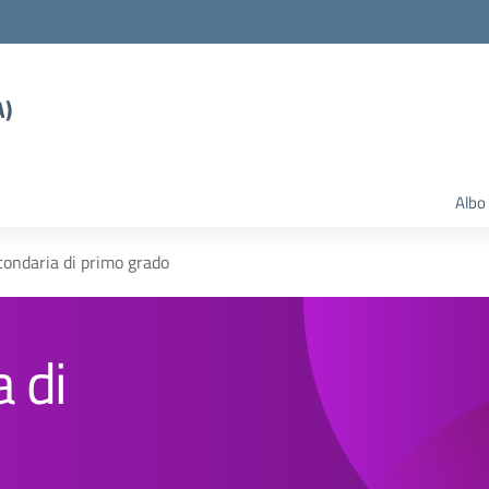
A)
Albo
condaria di primo grado
 di