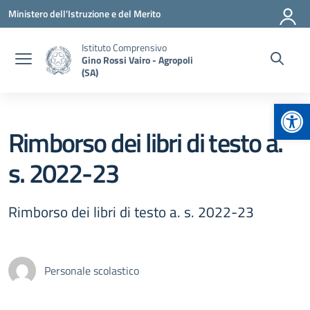
Vai ai contenuti
Vai al menu di navigazione
Vai al footer
Ministero dell'Istruzione e del Merito
Istituto Comprensivo
Gino Rossi Vairo - Agropoli
(SA)
Apr
Rimborso dei libri di testo a.
s. 2022-23
Rimborso dei libri di testo a. s. 2022-23
Personale scolastico