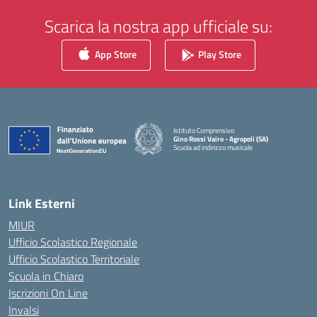
Scarica la nostra app ufficiale su:
App Store
Play Store
Istituto Comprensivo
Gino Rossi Vairo - Agropoli (SA)
Scuola ad indirizzo musicale
— Visita la pagina iniziale della scuola
Link Esterni
MIUR
Ufficio Scolastico Regionale
Ufficio Scolastico Territoriale
Scuola in Chiaro
Iscrizioni On Line
Invalsi