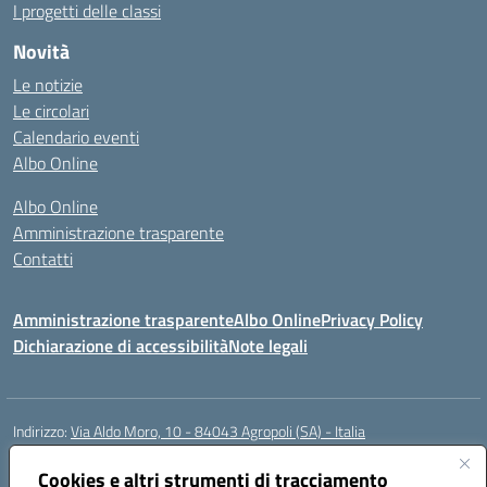
I progetti delle classi
Novità
Le notizie
Le circolari
Calendario eventi
Albo Online
Albo Online
Amministrazione trasparente
Contatti
Amministrazione trasparente
Albo Online
Privacy Policy
Dichiarazione di accessibilità
Note legali
Indirizzo:
Via Aldo Moro, 10 - 84043 Agropoli (SA) - Italia
Centralino:
0974.823222
Email:
saic8at00d@istruzione.it
Posta elettronica certificata (PEC):
Cookies e altri strumenti di tracciamento
saic8at00d@pec.istruzione.it