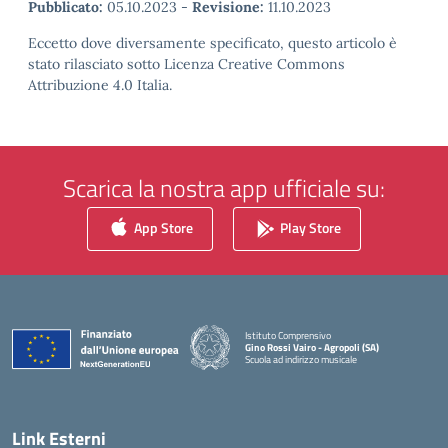
Pubblicato:
05.10.2023
-
Revisione:
11.10.2023
Eccetto dove diversamente specificato, questo articolo è
stato rilasciato sotto Licenza Creative Commons
Attribuzione 4.0 Italia.
Scarica la nostra app ufficiale su:
App Store
Play Store
Istituto Comprensivo
Gino Rossi Vairo - Agropoli (SA)
Scuola ad indirizzo musicale
— Visita la pagina iniziale della scuola
Link Esterni