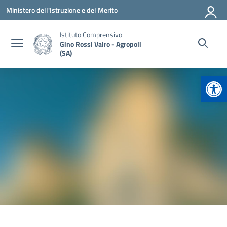
Vai ai contenuti
Vai al menu di navigazione
Vai al footer
Ministero dell'Istruzione e del Merito
Istituto Comprensivo
Gino Rossi Vairo - Agropoli
(SA)
Apr