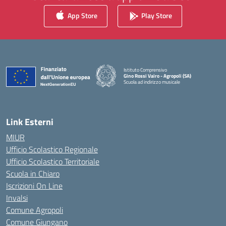
App Store
Play Store
Istituto Comprensivo
Gino Rossi Vairo - Agropoli (SA)
Scuola ad indirizzo musicale
— Visita la pagina iniziale della scuola
Link Esterni
MIUR
Ufficio Scolastico Regionale
Ufficio Scolastico Territoriale
Scuola in Chiaro
Iscrizioni On Line
Invalsi
Comune Agropoli
Comune Giungano