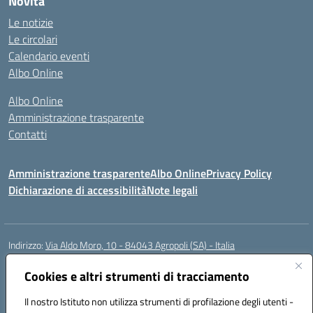
Novità
Le notizie
Le circolari
Calendario eventi
Albo Online
Albo Online
Amministrazione trasparente
Contatti
Amministrazione trasparente
Albo Online
Privacy Policy
Dichiarazione di accessibilità
Note legali
Indirizzo:
Via Aldo Moro, 10 - 84043 Agropoli (SA) - Italia
Centralino:
0974.823222
Email:
saic8at00d@istruzione.it
Posta elettronica certificata (PEC):
Cookies e altri strumenti di tracciamento
saic8at00d@pec.istruzione.it
Codice fiscale: 90009620650
Il nostro Istituto non utilizza strumenti di profilazione degli utenti -