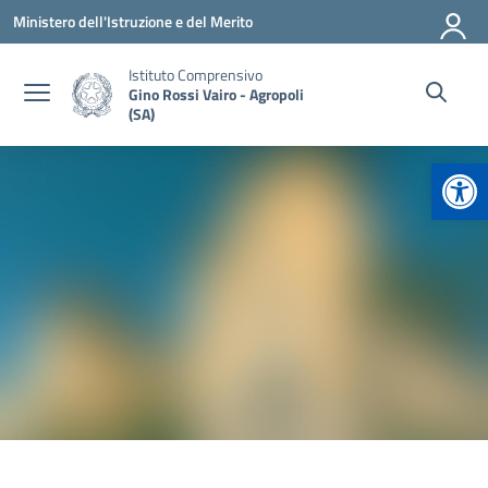
Vai ai contenuti
Vai al menu di navigazione
Vai al footer
Ministero dell'Istruzione e del Merito
Istituto Comprensivo
Gino Rossi Vairo - Agropoli
(SA)
Apr