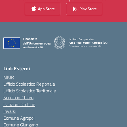
App Store
Play Store
Istituto Comprensivo
Gino Rossi Vairo - Agropoli (SA)
Scuola ad indirizzo musicale
— Visita la pagina iniziale della scuola
Link Esterni
MIUR
Ufficio Scolastico Regionale
Ufficio Scolastico Territoriale
Scuola in Chiaro
Iscrizioni On Line
Invalsi
Comune Agropoli
Comune Giungano