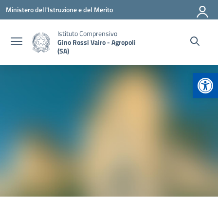
Vai ai contenuti
Vai al menu di navigazione
Vai al footer
Ministero dell'Istruzione e del Merito
Istituto Comprensivo
Gino Rossi Vairo - Agropoli
(SA)
Apr