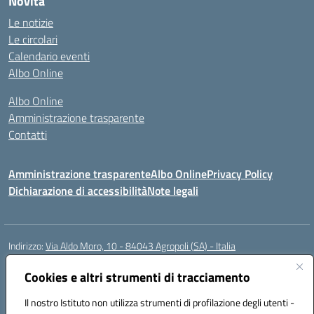
Novità
Le notizie
Le circolari
Calendario eventi
Albo Online
Albo Online
Amministrazione trasparente
Contatti
Amministrazione trasparente
Albo Online
Privacy Policy
Dichiarazione di accessibilità
Note legali
Indirizzo:
Via Aldo Moro, 10 - 84043 Agropoli (SA) - Italia
Centralino:
0974.823222
Email:
saic8at00d@istruzione.it
Posta elettronica certificata (PEC):
Cookies e altri strumenti di tracciamento
saic8at00d@pec.istruzione.it
Codice fiscale: 90009620650
Il nostro Istituto non utilizza strumenti di profilazione degli utenti -