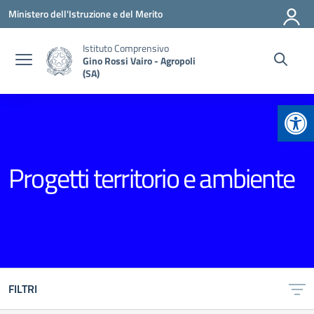
Vai ai contenuti
Vai al menu di navigazione
Vai al footer
Ministero dell'Istruzione e del Merito
Istituto Comprensivo
Gino Rossi Vairo - Agropoli
(SA)
Apr
Progetti territorio e ambiente
FILTRI