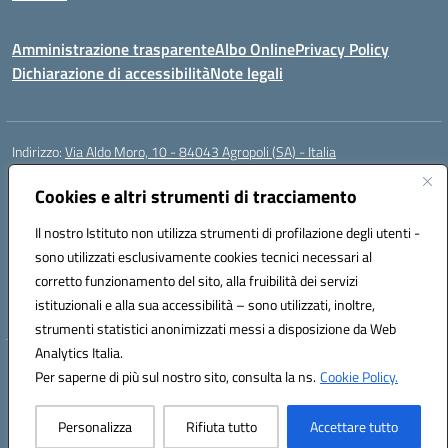
Amministrazione trasparente
Albo Online
Privacy Policy
Dichiarazione di accessibilità
Note legali
Indirizzo:
Via Aldo Moro, 10 - 84043 Agropoli (SA) - Italia
Centralino:
0974.823222
Email:
saic8at00d@istruzione.it
Posta elettronica certificata (PEC):
Cookies e altri strumenti di tracciamento
saic8at00d@pec.istruzione.it
Codice fiscale: 90009620650
Il nostro Istituto non utilizza strumenti di profilazione degli utenti -
Codice meccanografico:
SAIC8AT00D
sono utilizzati esclusivamente cookies tecnici necessari al
Codice Indice delle Pubbliche Amministrazioni (IPA): istsc_saic8at00d
corretto funzionamento del sito, alla fruibilità dei servizi
Codice unico di fatturazione (CUF): UF1K7E
istituzionali e alla sua accessibilità – sono utilizzati, inoltre,
strumenti statistici anonimizzati messi a disposizione da Web
Analytics Italia.
Hosting & Powered by 3D Solution S.r.l.
Per saperne di più sul nostro sito, consulta la ns.
Cookie Policy.
Concept & Design by Designers Italia
Personalizza
Rifiuta tutto
Accettare tutto