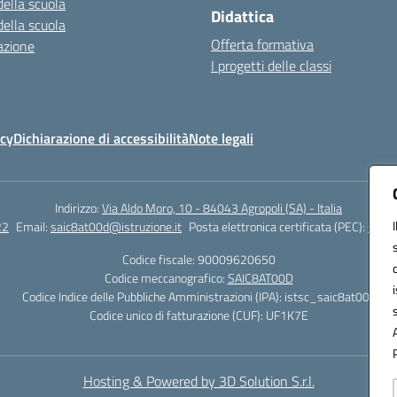
della scuola
Didattica
della scuola
Offerta formativa
azione
I progetti delle classi
icy
Dichiarazione di accessibilità
Note legali
Indirizzo:
Via Aldo Moro, 10 - 84043 Agropoli (SA) - Italia
22
Email:
saic8at00d@istruzione.it
Posta elettronica certificata (PEC):
saic8
Codice fiscale: 90009620650
Codice meccanografico:
SAIC8AT00D
Codice Indice delle Pubbliche Amministrazioni (IPA): istsc_saic8at00d
Codice unico di fatturazione (CUF): UF1K7E
Hosting & Powered by 3D Solution S.r.l.