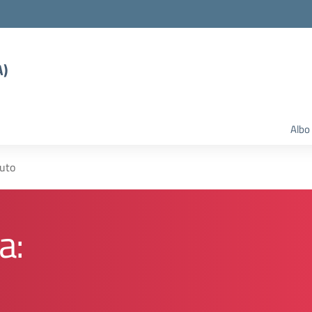
A)
Albo
tuto
a: