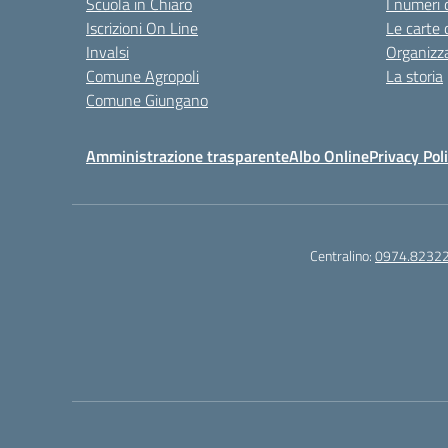
Scuola in Chiaro
I numeri 
Iscrizioni On Line
Le carte 
Invalsi
Organizz
Comune Agropoli
La storia
Comune Giungano
Amministrazione trasparente
Albo Online
Privacy Pol
Centralino:
0974.8232