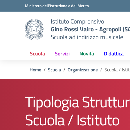
Vai ai contenuti
Vai al menu di navigazione
Vai al footer
Ministero dell'Istruzione e del Merito
Istituto Comprensivo
Gino Rossi Vairo - Agropoli (S
Scuola ad indirizzo musicale
Scuola
Servizi
Novità
Didattica
Home
Scuola
Organizzazione
Scuola / Isti
Tipologia Struttur
Scuola / Istituto