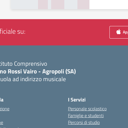
iciale su:
App
tituto Comprensivo
no Rossi Vairo - Agropoli (SA)
uola ad indirizzo musicale
Visita la pagina iniziale della scuola
la
I Servizi
zione
Personale scolastico
Famiglie e studenti
ne
Percorsi di studio