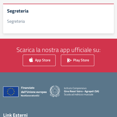
Segreteria
Segreteria
Scarica la nostra app ufficiale su:
App Store
Play Store
Istituto Comprensivo
Gino Rossi Vairo - Agropoli (SA)
Scuola ad indirizzo musicale
— Visita la pagina iniziale della scuola
Link Esterni