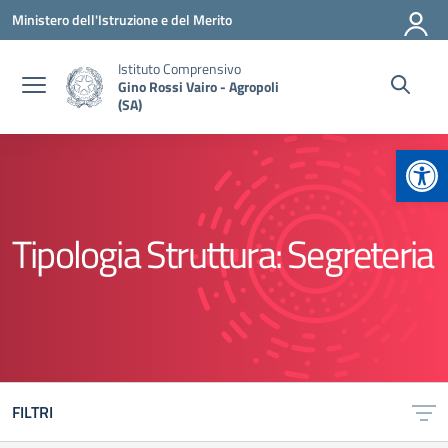
Vai ai contenuti
Vai al menu di navigazione
Vai al footer
Ministero dell'Istruzione e del Merito
Istituto Comprensivo
Gino Rossi Vairo - Agropoli
(SA)
Apr
Tipologia Struttura:
Segreteria
FILTRI