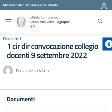
Vai ai contenuti
Vai al menu di navigazione
Vai al footer
Ministero dell'Istruzione e del Merito
Istituto Comprensivo
Gino Rossi Vairo - Agropoli
(SA)
Ap
Circolare 1
1 cir dir convocazione collegio
docenti 9 settembre 2022
Personale scolastico
Documenti