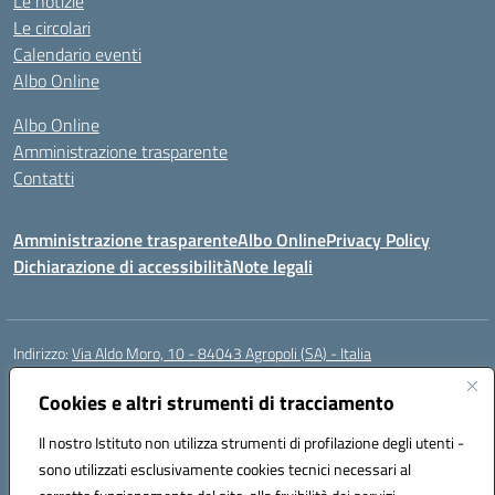
Le notizie
Le circolari
Calendario eventi
Albo Online
Albo Online
Amministrazione trasparente
Contatti
Amministrazione trasparente
Albo Online
Privacy Policy
Dichiarazione di accessibilità
Note legali
Indirizzo:
Via Aldo Moro, 10 - 84043 Agropoli (SA) - Italia
Centralino:
0974.823222
Email:
saic8at00d@istruzione.it
Posta elettronica certificata (PEC):
Cookies e altri strumenti di tracciamento
saic8at00d@pec.istruzione.it
Codice fiscale: 90009620650
Il nostro Istituto non utilizza strumenti di profilazione degli utenti -
Codice meccanografico:
SAIC8AT00D
sono utilizzati esclusivamente cookies tecnici necessari al
Codice Indice delle Pubbliche Amministrazioni (IPA): istsc_saic8at00d