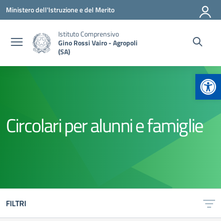
Vai ai contenuti
Vai al menu di navigazione
Vai al footer
Ministero dell'Istruzione e del Merito
Istituto Comprensivo
Gino Rossi Vairo - Agropoli
(SA)
Apr
Circolari per alunni e famiglie
FILTRI