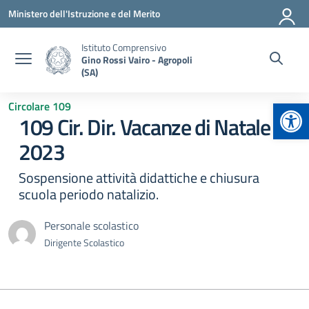
Vai ai contenuti
Vai al menu di navigazione
Vai al footer
Ministero dell'Istruzione e del Merito
Istituto Comprensivo
Gino Rossi Vairo - Agropoli
(SA)
Apr
Circolare 109
109 Cir. Dir. Vacanze di Natale
2023
Sospensione attività didattiche e chiusura
scuola periodo natalizio.
Personale scolastico
Dirigente Scolastico