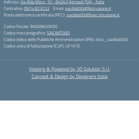
Indirizzo:
Via Aldo Moro, 10 - 84043 Agropoli (SA) - Italia
Centralino:
0974.823222
Email:
saic8at00d@istruzione.it
Posta elettronica certificata (PEC):
saic8at00d@pec.istruzione.it
Codice fiscale: 90009620650
Codice meccanografico:
SAIC8AT00D
Codice Indice delle Pubbliche Amministrazioni (IPA): istsc_saic8at00d
Codice unico di fatturazione (CUF): UF1K7E
Hosting & Powered by 3D Solution S.r.l.
Concept & Design by Designers Italia