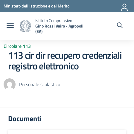
Vai ai contenuti
Vai al menu di navigazione
Vai al footer
Ministero dell'Istruzione e del Merito
Istituto Comprensivo
Gino Rossi Vairo - Agropoli
(SA)
Circolare 113
113 cir dir recupero credenziali
registro elettronico
Personale scolastico
Documenti