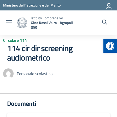
Vai ai contenuti
Vai al menu di navigazione
Vai al footer
Ministero dell'Istruzione e del Merito
Istituto Comprensivo
Gino Rossi Vairo - Agropoli
(SA)
Apr
Circolare 114
114 cir dir screening
audiometrico
Personale scolastico
Documenti