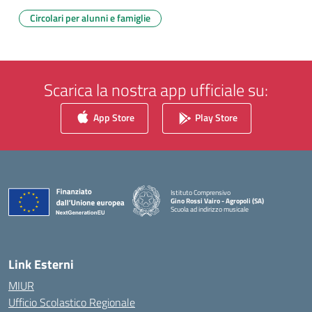
Circolari per alunni e famiglie
Scarica la nostra app ufficiale su:
App Store
Play Store
Istituto Comprensivo
Gino Rossi Vairo - Agropoli (SA)
Scuola ad indirizzo musicale
— Visita la pagina iniziale della scuola
Link Esterni
MIUR
Ufficio Scolastico Regionale