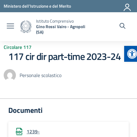
Vai ai contenuti
Vai al menu di navigazione
Vai al footer
Ministero dell'Istruzione e del Merito
Istituto Comprensivo
Gino Rossi Vairo - Agropoli
(SA)
Ap
Circolare 117
117 cir dir part-time 2023-24
Personale scolastico
Documenti
1239-