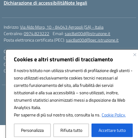
Dichiarazione di accessibilità
Note legali
Indirizzo:
Via Aldo Moro, 10 - 84043 Agropoli (SA) - Italia
Centralino:
0974.823222
Email:
saic8at00d@istruzione.it
Posta elettronica certificata (PEC):
saic8at00d@pec.istruzione.it
Codice fiscale: 90009620650
Codice meccanografico:
SAIC8AT00D
Cookies e altri strumenti di tracciamento
Codice Indice delle Pubbliche Amministrazioni (IPA): istsc_saic8at00d
Il nostro Istituto non utilizza strumenti di profilazione degli utenti -
Codice unico di fatturazione (CUF): UF1K7E
sono utilizzati esclusivamente cookies tecnici necessari al
corretto funzionamento del sito, alla fruibilità dei servizi
istituzionali e alla sua accessibilità – sono utilizzati, inoltre,
Hosting & Powered by 3D Solution S.r.l.
strumenti statistici anonimizzati messi a disposizione da Web
Concept & Design by Designers Italia
Analytics Italia.
Per saperne di più sul nostro sito, consulta la ns.
Cookie Policy.
Personalizza
Rifiuta tutto
Accettare tutto