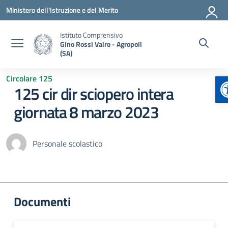
Vai ai contenuti
Vai al menu di navigazione
Vai al footer
Ministero dell'Istruzione e del Merito
Istituto Comprensivo
Gino Rossi Vairo - Agropoli
(SA)
A
Circolare 125
125 cir dir sciopero intera
giornata 8 marzo 2023
Personale scolastico
Documenti