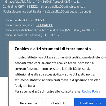
Indirizzo:
Via Aldo Moro, 10 - 84043 Agropoli (SA) - Italia
Centralino:
0974.823222
Email:
saic8at00d@istruzione.it
Posta elettronica certificata (PEC):
saic8at00d@pec.istruzione.it
Codice fiscale: 90009620650
Codice meccanografico:
SAIC8AT00D
Codice Indice delle Pubbliche Amministrazioni (IPA): istsc_saic8at00d
Codice unico di fatturazione (CUF): UF1K7E
Cookies e altri strumenti di tracciamento
Hosting & Powered by 3D Solution S.r.l.
Il nostro Istituto non utilizza strumenti di profilazione degli utenti -
Concept & Design by Designers Italia
sono utilizzati esclusivamente cookies tecnici necessari al
corretto funzionamento del sito, alla fruibilità dei servizi
istituzionali e alla sua accessibilità – sono utilizzati, inoltre,
strumenti statistici anonimizzati messi a disposizione da Web
Analytics Italia.
Per saperne di più sul nostro sito, consulta la ns.
Cookie Policy.
Personalizza
Rifiuta tutto
Accettare tutto