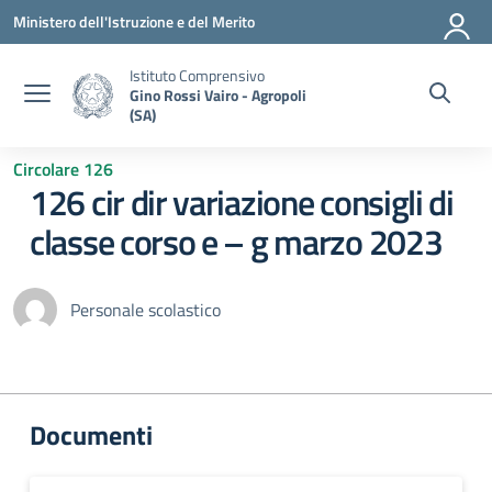
Vai ai contenuti
Vai al menu di navigazione
Vai al footer
Ministero dell'Istruzione e del Merito
Istituto Comprensivo
Gino Rossi Vairo - Agropoli
(SA)
Circolare 126
126 cir dir variazione consigli di
classe corso e – g marzo 2023
Personale scolastico
Documenti