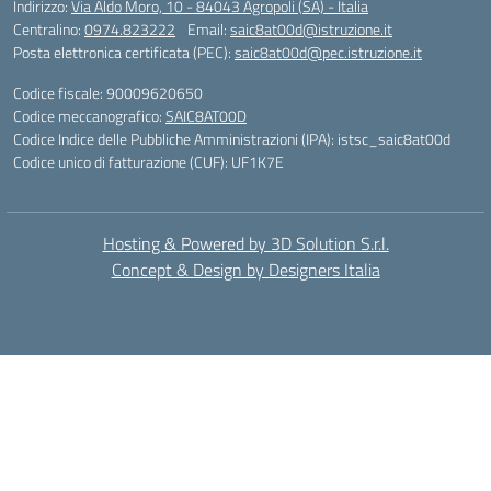
Indirizzo:
Via Aldo Moro, 10 - 84043 Agropoli (SA) - Italia
Centralino:
0974.823222
Email:
saic8at00d@istruzione.it
Posta elettronica certificata (PEC):
saic8at00d@pec.istruzione.it
Codice fiscale: 90009620650
Codice meccanografico:
SAIC8AT00D
Codice Indice delle Pubbliche Amministrazioni (IPA): istsc_saic8at00d
Codice unico di fatturazione (CUF): UF1K7E
Hosting & Powered by 3D Solution S.r.l.
Concept & Design by Designers Italia