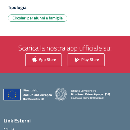
Tipologia
Circolari per alunni e famiglie
Scarica la nostra app ufficiale su:
App Store
Play Store
Istituto Comprensivo
Gino Rossi Vairo - Agropoli (SA)
Scuola ad indirizzo musicale
— Visita la pagina iniziale della scuola
Link Esterni
MIUR