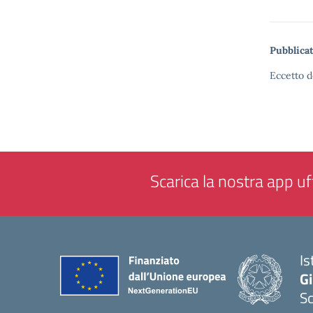
Pubblicat
Eccetto d
Scarica la nostra app uff
Is
Gi
Sc