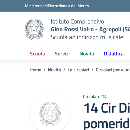
Vai ai contenuti
Vai al menu di navigazione
Vai al footer
Ministero dell'Istruzione e del Merito
Istituto Comprensivo
Gino Rossi Vairo - Agropoli (S
Scuola ad indirizzo musicale
Scuola
Servizi
Novità
Didattica
Home
Novità
Le circolari
Circolari per alun
Circolare 14
14 Cir D
pomerid