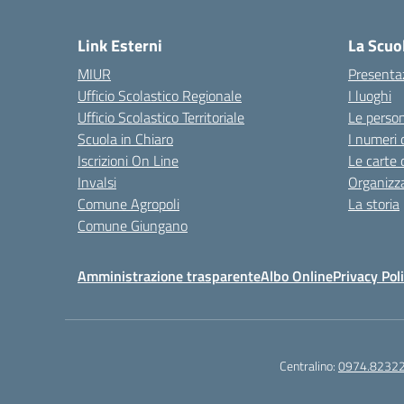
— 
Link Esterni
La Scuo
MIUR
Presenta
Ufficio Scolastico Regionale
I luoghi
Ufficio Scolastico Territoriale
Le perso
Scuola in Chiaro
I numeri 
Iscrizioni On Line
Le carte 
Invalsi
Organizz
Comune Agropoli
La storia
Comune Giungano
Amministrazione trasparente
Albo Online
Privacy Pol
Centralino:
0974.8232