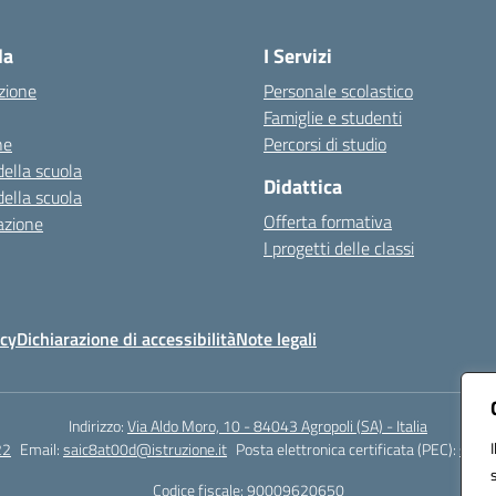
Visita la pagina iniziale della scuola
la
I Servizi
zione
Personale scolastico
Famiglie e studenti
ne
Percorsi di studio
della scuola
Didattica
della scuola
Offerta formativa
azione
I progetti delle classi
icy
Dichiarazione di accessibilità
Note legali
Indirizzo:
Via Aldo Moro, 10 - 84043 Agropoli (SA) - Italia
22
Email:
saic8at00d@istruzione.it
Posta elettronica certificata (PEC):
saic8
Codice fiscale: 90009620650