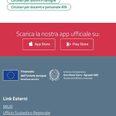
Circolari per alunni e famiglie
Circolari per docenti e personale ATA
Scarica la nostra app ufficiale su:
App Store
Play Store
Istituto Comprensivo
Gino Rossi Vairo - Agropoli (SA)
Scuola ad indirizzo musicale
— Visita la pagina iniziale della scuola
Link Esterni
MIUR
Ufficio Scolastico Regionale