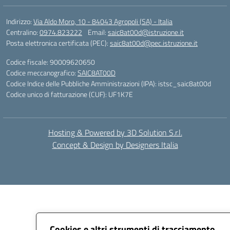
Indirizzo:
Via Aldo Moro, 10 - 84043 Agropoli (SA) - Italia
Centralino:
0974.823222
Email:
saic8at00d@istruzione.it
Posta elettronica certificata (PEC):
saic8at00d@pec.istruzione.it
Codice fiscale: 90009620650
Codice meccanografico:
SAIC8AT00D
Codice Indice delle Pubbliche Amministrazioni (IPA): istsc_saic8at00d
Codice unico di fatturazione (CUF): UF1K7E
Hosting & Powered by 3D Solution S.r.l.
Concept & Design by Designers Italia
Cookies e altri strumenti di tracciamento