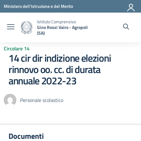
Vai ai contenuti
Vai al menu di navigazione
Vai al footer
Ministero dell'Istruzione e del Merito
Istituto Comprensivo
Gino Rossi Vairo - Agropoli
(SA)
Circolare 14
14 cir dir indizione elezioni
rinnovo oo. cc. di durata
annuale 2022-23
Personale scolastico
Documenti