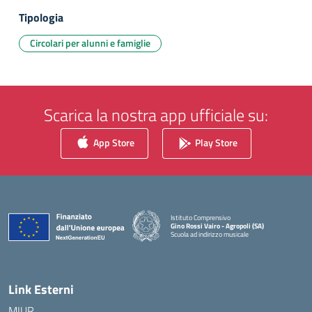
Tipologia
Circolari per alunni e famiglie
Scarica la nostra app ufficiale su:
App Store
Play Store
Istituto Comprensivo
Gino Rossi Vairo - Agropoli (SA)
Scuola ad indirizzo musicale
— Visita la pagina iniziale della scuola
Link Esterni
MIUR