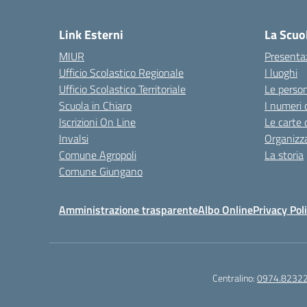
— 
Link Esterni
La Scuo
MIUR
Presenta
Ufficio Scolastico Regionale
I luoghi
Ufficio Scolastico Territoriale
Le perso
Scuola in Chiaro
I numeri 
Iscrizioni On Line
Le carte 
Invalsi
Organizz
Comune Agropoli
La storia
Comune Giungano
Amministrazione trasparente
Albo Online
Privacy Pol
Centralino:
0974.8232