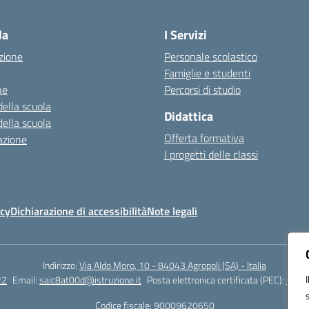
Visita la pagina iniziale della scuola
la
I Servizi
zione
Personale scolastico
Famiglie e studenti
ne
Percorsi di studio
della scuola
Didattica
della scuola
Offerta formativa
azione
I progetti delle classi
icy
Dichiarazione di accessibilità
Note legali
Indirizzo:
Via Aldo Moro, 10 - 84043 Agropoli (SA) - Italia
22
Email:
saic8at00d@istruzione.it
Posta elettronica certificata (PEC):
saic8
Codice fiscale: 90009620650