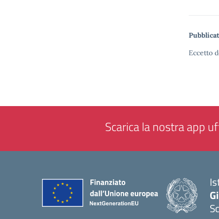
Pubblicat
Eccetto d
Scarica la nostra app uff
Is
Gi
Sc