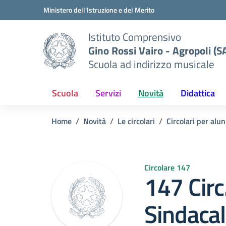
Vai ai contenuti
Vai al menu di navigazione
Vai al footer
Ministero dell'Istruzione e del Merito
Istituto Comprensivo
Gino Rossi Vairo - Agropoli (S
Scuola ad indirizzo musicale
Scuola
Servizi
Novità
Didattica
Home
Novità
Le circolari
Circolari per alun
Circolare 147
147 Circ
Sindaca