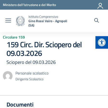
Vai ai contenuti
Vai al menu di navigazione
Vai al footer
Ministero dell'Istruzione e del Merito
Istituto Comprensivo
Gino Rossi Vairo - Agropoli
(SA)
Apr
Circolare 159
159 Circ. Dir. Sciopero del
09.03.2026
Sciopero del 09.03.2026
Personale scolastico
Dirigente Scolastico
Documenti