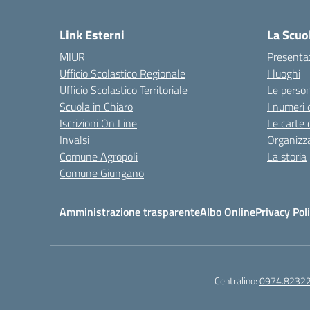
— 
Link Esterni
La Scuo
MIUR
Presenta
Ufficio Scolastico Regionale
I luoghi
Ufficio Scolastico Territoriale
Le perso
Scuola in Chiaro
I numeri 
Iscrizioni On Line
Le carte 
Invalsi
Organizz
Comune Agropoli
La storia
Comune Giungano
Amministrazione trasparente
Albo Online
Privacy Pol
Centralino:
0974.8232