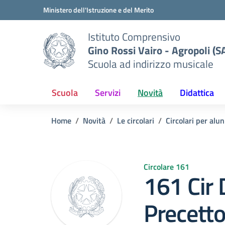
Vai ai contenuti
Vai al menu di navigazione
Vai al footer
Ministero dell'Istruzione e del Merito
Istituto Comprensivo
Gino Rossi Vairo - Agropoli (S
Scuola ad indirizzo musicale
Scuola
Servizi
Novità
Didattica
Home
Novità
Le circolari
Circolari per alun
Circolare 161
161 Cir 
Precett