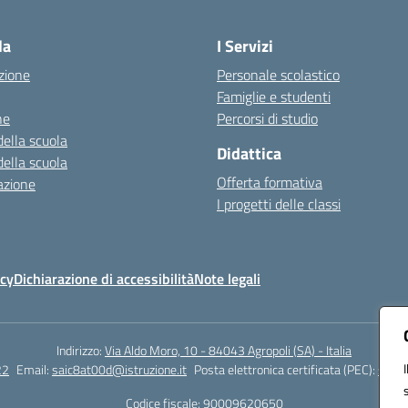
Visita la pagina iniziale della scuola
la
I Servizi
zione
Personale scolastico
Famiglie e studenti
ne
Percorsi di studio
della scuola
Didattica
della scuola
Offerta formativa
azione
I progetti delle classi
icy
Dichiarazione di accessibilità
Note legali
Indirizzo:
Via Aldo Moro, 10 - 84043 Agropoli (SA) - Italia
22
Email:
saic8at00d@istruzione.it
Posta elettronica certificata (PEC):
saic8
Codice fiscale: 90009620650