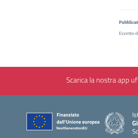
Pubblicat
Eccetto d
Scarica la nostra app uff
Is
Gi
Sc