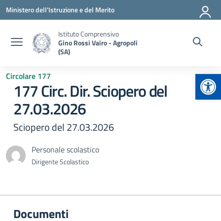
Vai ai contenuti
Vai al menu di navigazione
Vai al footer
Ministero dell'Istruzione e del Merito
Istituto Comprensivo
Gino Rossi Vairo - Agropoli
(SA)
Apr
Circolare 177
177 Circ. Dir. Sciopero del
27.03.2026
Sciopero del 27.03.2026
Personale scolastico
Dirigente Scolastico
Documenti