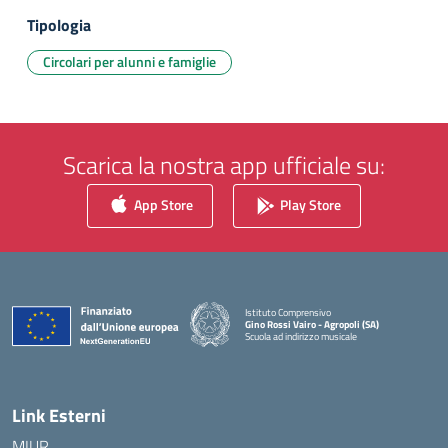
Tipologia
Circolari per alunni e famiglie
Scarica la nostra app ufficiale su:
App Store
Play Store
Istituto Comprensivo
Gino Rossi Vairo - Agropoli (SA)
Scuola ad indirizzo musicale
— Visita la pagina iniziale della scuola
Link Esterni
MIUR