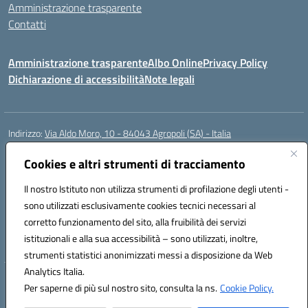
Amministrazione trasparente
Contatti
Amministrazione trasparente
Albo Online
Privacy Policy
Dichiarazione di accessibilità
Note legali
Indirizzo:
Via Aldo Moro, 10 - 84043 Agropoli (SA) - Italia
Centralino:
0974.823222
Email:
saic8at00d@istruzione.it
Posta elettronica certificata (PEC):
Cookies e altri strumenti di tracciamento
saic8at00d@pec.istruzione.it
Codice fiscale: 90009620650
Il nostro Istituto non utilizza strumenti di profilazione degli utenti -
Codice meccanografico:
SAIC8AT00D
sono utilizzati esclusivamente cookies tecnici necessari al
Codice Indice delle Pubbliche Amministrazioni (IPA): istsc_saic8at00d
corretto funzionamento del sito, alla fruibilità dei servizi
Codice unico di fatturazione (CUF): UF1K7E
istituzionali e alla sua accessibilità – sono utilizzati, inoltre,
strumenti statistici anonimizzati messi a disposizione da Web
Analytics Italia.
Hosting & Powered by 3D Solution S.r.l.
Per saperne di più sul nostro sito, consulta la ns.
Cookie Policy.
Concept & Design by Designers Italia