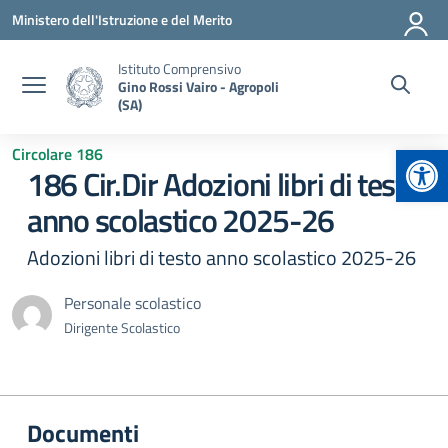
Vai ai contenuti
Vai al menu di navigazione
Vai al footer
Ministero dell'Istruzione e del Merito
Istituto Comprensivo
Gino Rossi Vairo - Agropoli
(SA)
Apr
Circolare 186
186 Cir.Dir Adozioni libri di testo
anno scolastico 2025-26
Adozioni libri di testo anno scolastico 2025-26
Personale scolastico
Dirigente Scolastico
Documenti