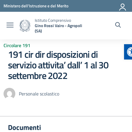
Vai ai contenuti
Vai al menu di navigazione
Vai al footer
Ministero dell'Istruzione e del Merito
Istituto Comprensivo
Gino Rossi Vairo - Agropoli
(SA)
A
Circolare 191
191 cir dir disposizioni di
servizio attivita’ dall’ 1 al 30
settembre 2022
Personale scolastico
Documenti