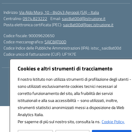
Indirizzo:
Via Aldo Moro, 10 - 84043 Agropoli (SA) - Italia
Centralino:
0974.823222
Email:
saic8at00d@istruzione.it
Posta elettronica certificata (PEC):
saic8at00d@pec.istruzione.it
Codice fiscale: 90009620650
Codice meccanografico:
SAIC8AT00D
Codice Indice delle Pubbliche Amministrazioni (IPA): istsc_saic8at00d
Codice unico di fatturazione (CUF): UF1K7E
Cookies e altri strumenti di tracciamento
Hosting & Powered by 3D Solution S.r.l.
Il nostro Istituto non utilizza strumenti di profilazione degli utenti -
Concept & Design by Designers Italia
sono utilizzati esclusivamente cookies tecnici necessari al
corretto funzionamento del sito, alla fruibilità dei servizi
istituzionali e alla sua accessibilità – sono utilizzati, inoltre,
strumenti statistici anonimizzati messi a disposizione da Web
Analytics Italia.
Per saperne di più sul nostro sito, consulta la ns.
Cookie Policy.