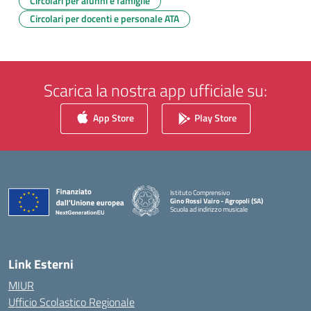
Circolari per alunni e famiglie
Circolari per docenti e personale ATA
Scarica la nostra app ufficiale su:
App Store
Play Store
Istituto Comprensivo
Gino Rossi Vairo - Agropoli (SA)
Scuola ad indirizzo musicale
— Visita la pagina iniziale della scuola
Link Esterni
MIUR
Ufficio Scolastico Regionale