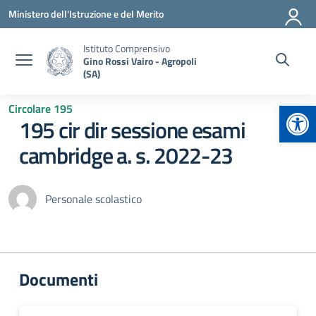
Vai ai contenuti
Vai al menu di navigazione
Vai al footer
Ministero dell'Istruzione e del Merito
Istituto Comprensivo
Gino Rossi Vairo - Agropoli
(SA)
Apr
Circolare 195
195 cir dir sessione esami
cambridge a. s. 2022-23
Personale scolastico
Documenti