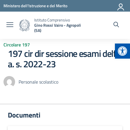
Vai ai contenuti
Vai al menu di navigazione
Vai al footer
Ministero dell'Istruzione e del Merito
Istituto Comprensivo
Gino Rossi Vairo - Agropoli
(SA)
Apr
Circolare 197
197 cir dir sessione esami delf
a. s. 2022-23
Personale scolastico
Documenti