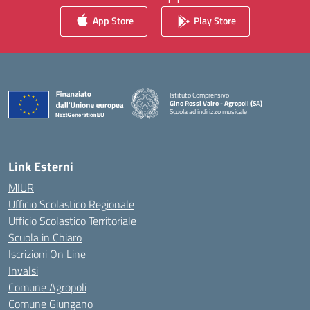
App Store
Play Store
Istituto Comprensivo
Gino Rossi Vairo - Agropoli (SA)
Scuola ad indirizzo musicale
— Visita la pagina iniziale della scuola
Link Esterni
MIUR
Ufficio Scolastico Regionale
Ufficio Scolastico Territoriale
Scuola in Chiaro
Iscrizioni On Line
Invalsi
Comune Agropoli
Comune Giungano