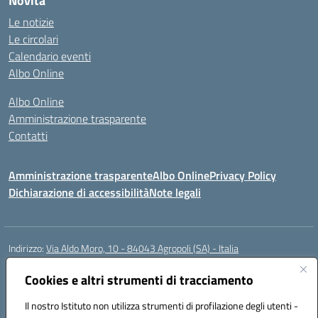
Novità
Le notizie
Le circolari
Calendario eventi
Albo Online
Albo Online
Amministrazione trasparente
Contatti
Amministrazione trasparente
Albo Online
Privacy Policy
Dichiarazione di accessibilità
Note legali
Indirizzo:
Via Aldo Moro, 10 - 84043 Agropoli (SA) - Italia
Centralino:
0974.823222
Email:
saic8at00d@istruzione.it
Posta elettronica certificata (PEC):
Cookies e altri strumenti di tracciamento
saic8at00d@pec.istruzione.it
Codice fiscale: 90009620650
Il nostro Istituto non utilizza strumenti di profilazione degli utenti -