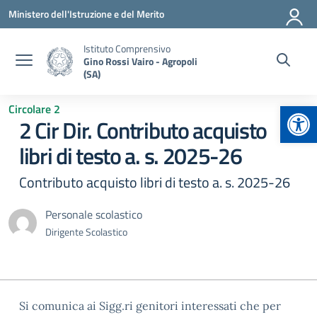
Vai ai contenuti
Vai al menu di navigazione
Vai al footer
Ministero dell'Istruzione e del Merito
Istituto Comprensivo
Gino Rossi Vairo - Agropoli
(SA)
Apr
Circolare 2
2 Cir Dir. Contributo acquisto
libri di testo a. s. 2025-26
Contributo acquisto libri di testo a. s. 2025-26
Personale scolastico
Dirigente Scolastico
Si comunica ai Sigg.ri genitori interessati che per