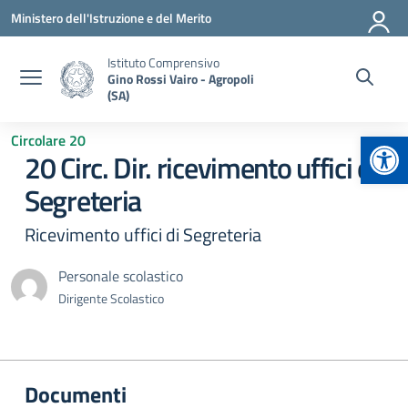
Vai ai contenuti
Vai al menu di navigazione
Vai al footer
Ministero dell'Istruzione e del Merito
Istituto Comprensivo
Gino Rossi Vairo - Agropoli
(SA)
Apr
Circolare 20
20 Circ. Dir. ricevimento uffici di
Segreteria
Ricevimento uffici di Segreteria
Personale scolastico
Dirigente Scolastico
Documenti