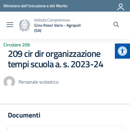
Vai ai contenuti
Vai al menu di navigazione
Vai al footer
Ministero dell'Istruzione e del Merito
Istituto Comprensivo
Gino Rossi Vairo - Agropoli
(SA)
Apr
Circolare 209
209 cir dir organizzazione
tempi scuola a. s. 2023-24
Personale scolastico
Documenti