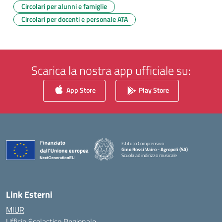
Circolari per alunni e famiglie
Circolari per docenti e personale ATA
Scarica la nostra app ufficiale su:
App Store
Play Store
Istituto Comprensivo
Gino Rossi Vairo - Agropoli (SA)
Scuola ad indirizzo musicale
— Visita la pagina iniziale della scuola
Link Esterni
MIUR
Ufficio Scolastico Regionale