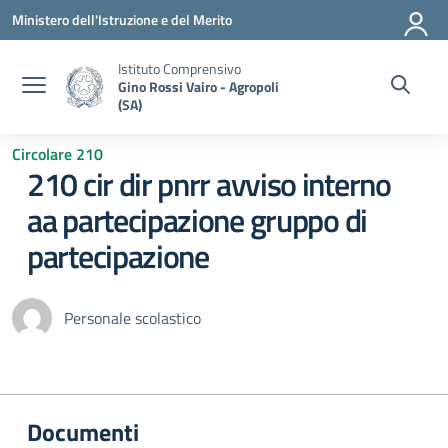
Vai ai contenuti
Vai al menu di navigazione
Vai al footer
Ministero dell'Istruzione e del Merito
Istituto Comprensivo
Gino Rossi Vairo - Agropoli
(SA)
Circolare 210
210 cir dir pnrr avviso interno
aa partecipazione gruppo di
partecipazione
Personale scolastico
Documenti