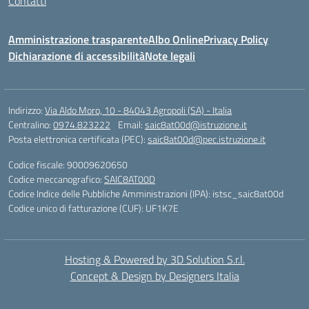
Contatti
Amministrazione trasparente
Albo Online
Privacy Policy
Dichiarazione di accessibilità
Note legali
Indirizzo:
Via Aldo Moro, 10 - 84043 Agropoli (SA) - Italia
Centralino:
0974.823222
Email:
saic8at00d@istruzione.it
Posta elettronica certificata (PEC):
saic8at00d@pec.istruzione.it
Codice fiscale: 90009620650
Codice meccanografico:
SAIC8AT00D
Codice Indice delle Pubbliche Amministrazioni (IPA): istsc_saic8at00d
Codice unico di fatturazione (CUF): UF1K7E
Hosting & Powered by 3D Solution S.r.l.
Concept & Design by Designers Italia