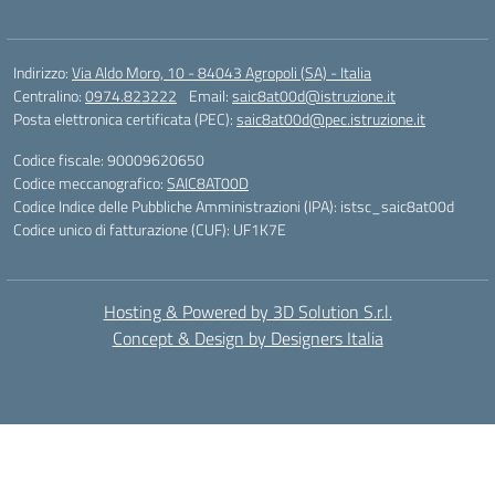
Indirizzo:
Via Aldo Moro, 10 - 84043 Agropoli (SA) - Italia
Centralino:
0974.823222
Email:
saic8at00d@istruzione.it
Posta elettronica certificata (PEC):
saic8at00d@pec.istruzione.it
Codice fiscale: 90009620650
Codice meccanografico:
SAIC8AT00D
Codice Indice delle Pubbliche Amministrazioni (IPA): istsc_saic8at00d
Codice unico di fatturazione (CUF): UF1K7E
Hosting & Powered by 3D Solution S.r.l.
Concept & Design by Designers Italia