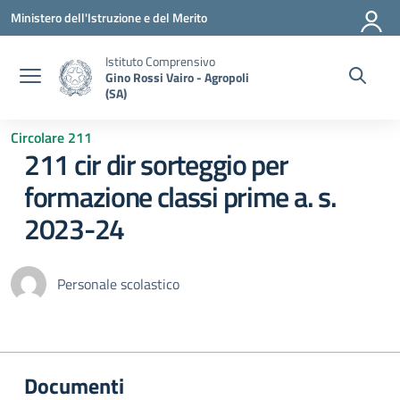
Vai ai contenuti
Vai al menu di navigazione
Vai al footer
Ministero dell'Istruzione e del Merito
Istituto Comprensivo
Gino Rossi Vairo - Agropoli
(SA)
Circolare 211
211 cir dir sorteggio per
formazione classi prime a. s.
2023-24
Personale scolastico
Documenti