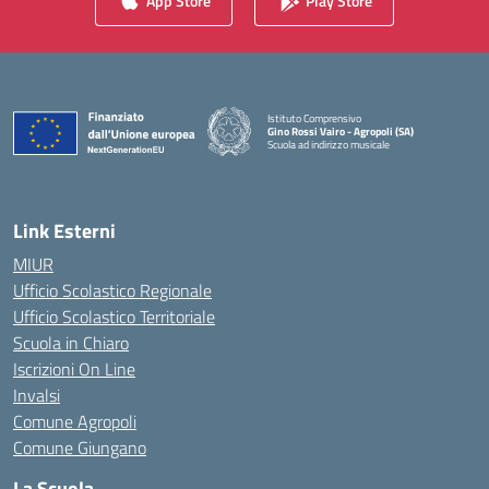
App Store
Play Store
Istituto Comprensivo
Gino Rossi Vairo - Agropoli (SA)
Scuola ad indirizzo musicale
— Visita la pagina iniziale della scuola
Link Esterni
MIUR
Ufficio Scolastico Regionale
Ufficio Scolastico Territoriale
Scuola in Chiaro
Iscrizioni On Line
Invalsi
Comune Agropoli
Comune Giungano
La Scuola