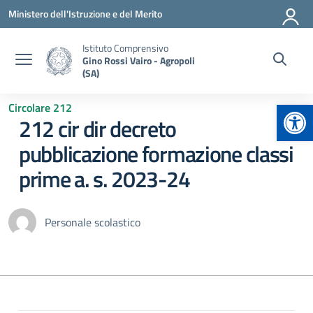
Vai ai contenuti
Vai al menu di navigazione
Vai al footer
Ministero dell'Istruzione e del Merito
Istituto Comprensivo
Gino Rossi Vairo - Agropoli
(SA)
Apr
Circolare 212
212 cir dir decreto
pubblicazione formazione classi
prime a. s. 2023-24
Personale scolastico