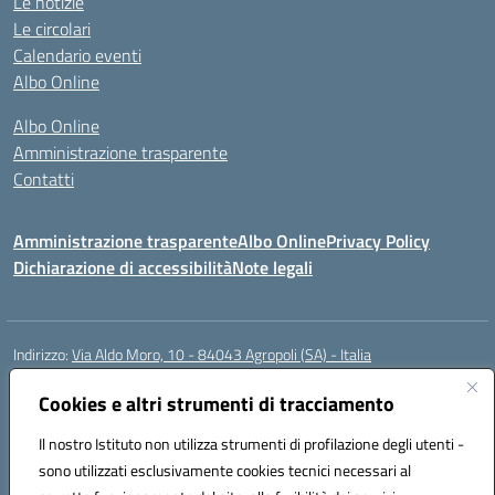
Le notizie
Le circolari
Calendario eventi
Albo Online
Albo Online
Amministrazione trasparente
Contatti
Amministrazione trasparente
Albo Online
Privacy Policy
Dichiarazione di accessibilità
Note legali
Indirizzo:
Via Aldo Moro, 10 - 84043 Agropoli (SA) - Italia
Centralino:
0974.823222
Email:
saic8at00d@istruzione.it
Posta elettronica certificata (PEC):
Cookies e altri strumenti di tracciamento
saic8at00d@pec.istruzione.it
Codice fiscale: 90009620650
Il nostro Istituto non utilizza strumenti di profilazione degli utenti -
Codice meccanografico:
SAIC8AT00D
sono utilizzati esclusivamente cookies tecnici necessari al
Codice Indice delle Pubbliche Amministrazioni (IPA): istsc_saic8at00d