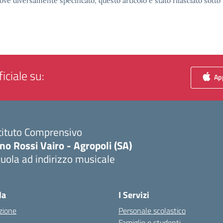
ove diversamente specificato, questo articolo è stato rilasciato sott
iciale su:
App
tituto Comprensivo
no Rossi Vairo - Agropoli (SA)
uola ad indirizzo musicale
Visita la pagina iniziale della scuola
la
I Servizi
zione
Personale scolastico
Famiglie e studenti