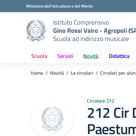
Vai ai contenuti
Vai al menu di navigazione
Vai al footer
Ministero dell'Istruzione e del Merito
Istituto Comprensivo
Gino Rossi Vairo - Agropoli (S
Scuola ad indirizzo musicale
Scuola
Servizi
Novità
Didattica
Home
Novità
Le circolari
Circolari per alun
Circolare 212
212 Cir 
Paestu