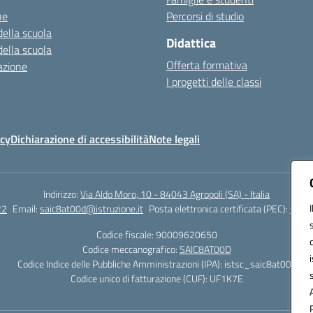
ne
Percorsi di studio
della scuola
Didattica
della scuola
Offerta formativa
azione
I progetti delle classi
icy
Dichiarazione di accessibilità
Note legali
Indirizzo:
Via Aldo Moro, 10 - 84043 Agropoli (SA) - Italia
22
Email:
saic8at00d@istruzione.it
Posta elettronica certificata (PEC):
saic8
Codice fiscale: 90009620650
Codice meccanografico:
SAIC8AT00D
Codice Indice delle Pubbliche Amministrazioni (IPA): istsc_saic8at00d
Codice unico di fatturazione (CUF): UF1K7E