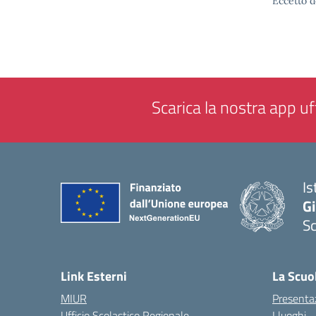
Eccetto d
Scarica la nostra app uff
Is
Gi
Sc
— 
Link Esterni
La Scuo
MIUR
Presenta
Ufficio Scolastico Regionale
I luoghi