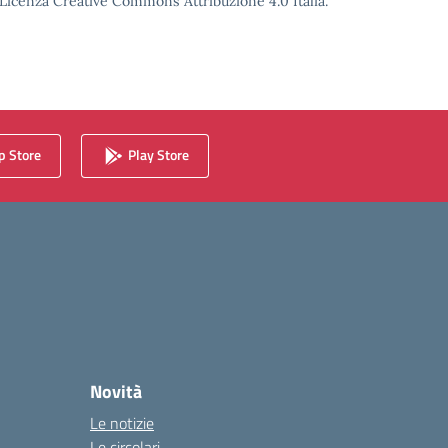
o Licenza Creative Commons Attribuzione 4.0 Italia.
 Store
Play Store
Novità
Le notizie
Le circolari