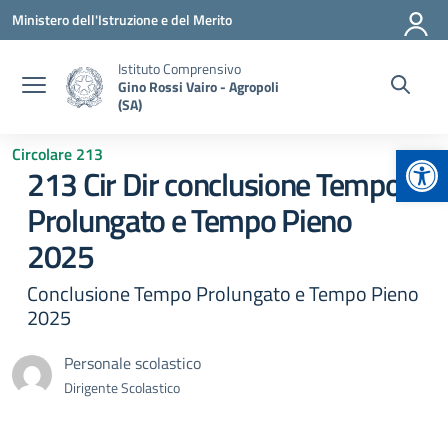
Vai ai contenuti
Vai al menu di navigazione
Vai al footer
Ministero dell'Istruzione e del Merito
Istituto Comprensivo
Gino Rossi Vairo - Agropoli
(SA)
Apr
Circolare 213
213 Cir Dir conclusione Tempo
Prolungato e Tempo Pieno
2025
Conclusione Tempo Prolungato e Tempo Pieno
2025
Personale scolastico
Dirigente Scolastico