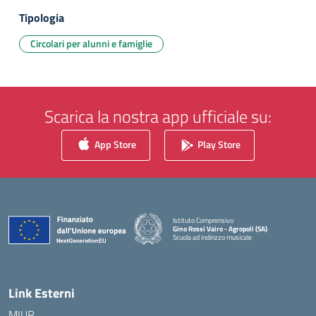
Tipologia
Circolari per alunni e famiglie
Scarica la nostra app ufficiale su:
App Store
Play Store
Istituto Comprensivo
Gino Rossi Vairo - Agropoli (SA)
Scuola ad indirizzo musicale
— Visita la pagina iniziale della scuola
Link Esterni
MIUR