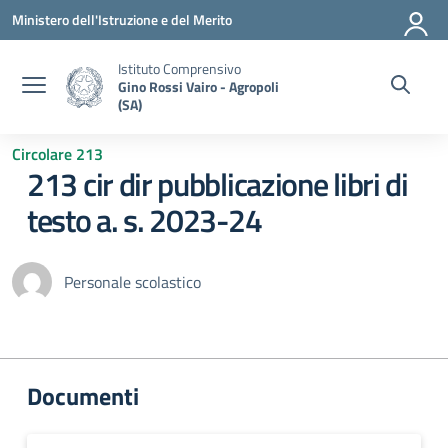
Vai ai contenuti
Vai al menu di navigazione
Vai al footer
Ministero dell'Istruzione e del Merito
Istituto Comprensivo
Gino Rossi Vairo - Agropoli
(SA)
Circolare 213
213 cir dir pubblicazione libri di
testo a. s. 2023-24
Personale scolastico
Documenti