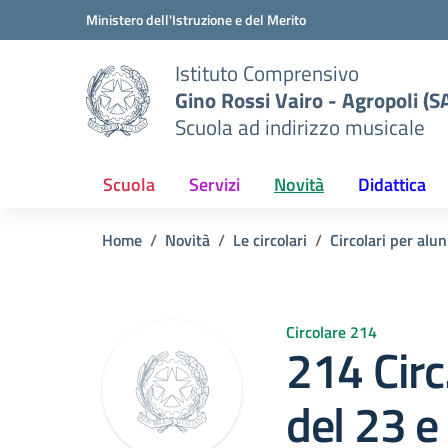
Vai ai contenuti
Vai al menu di navigazione
Vai al footer
Ministero dell'Istruzione e del Merito
Istituto Comprensivo
Gino Rossi Vairo - Agropoli (S
Scuola ad indirizzo musicale
Scuola
Servizi
Novità
Didattica
Home
Novità
Le circolari
Circolari per alun
Circolare 214
214 Circ
del 23 