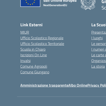
Gi
Sc
— 
Link Esterni
La Scuo
MIUR
Presenta
Ufficio Scolastico Regionale
I luoghi
Ufficio Scolastico Territoriale
Le perso
Scuola in Chiaro
I numeri 
Iscrizioni On Line
Le carte 
Invalsi
Organizz
Comune Agropoli
La storia
Comune Giungano
Amministrazione trasparente
Albo Online
Privacy Pol