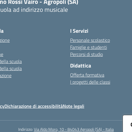
no Rossi Vairo - Agropoli (SA)
uola ad indirizzo musicale
Visita la pagina iniziale della scuola
la
I Servizi
zione
Personale scolastico
Famiglie e studenti
ne
Percorsi di studio
della scuola
Didattica
della scuola
Offerta formativa
azione
I progetti delle classi
icy
Dichiarazione di accessibilità
Note legali
Indirizzo:
Via Aldo Moro, 10 - 84043 Agropoli (SA) - Italia