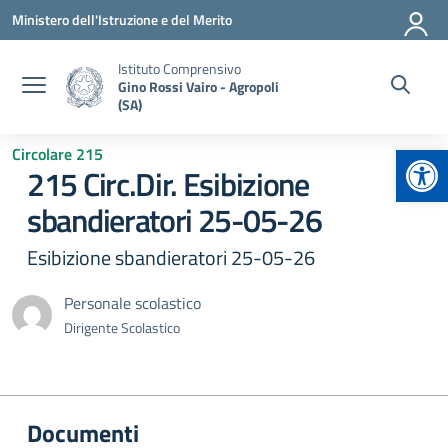
Vai ai contenuti
Vai al menu di navigazione
Vai al footer
Ministero dell'Istruzione e del Merito
Istituto Comprensivo
Gino Rossi Vairo - Agropoli
(SA)
Apr
Circolare 215
215 Circ.Dir. Esibizione
sbandieratori 25-05-26
Esibizione sbandieratori 25-05-26
Personale scolastico
Dirigente Scolastico
Documenti