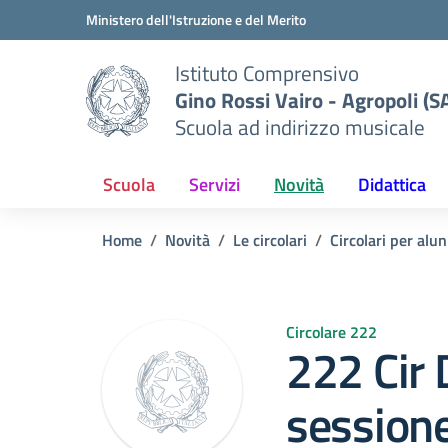
Vai ai contenuti
Vai al menu di navigazione
Vai al footer
Ministero dell'Istruzione e del Merito
Istituto Comprensivo
Gino Rossi Vairo - Agropoli (S
Scuola ad indirizzo musicale
Scuola
Servizi
Novità
Didattica
Home
Novità
Le circolari
Circolari per alun
Circolare 222
222 Cir 
session