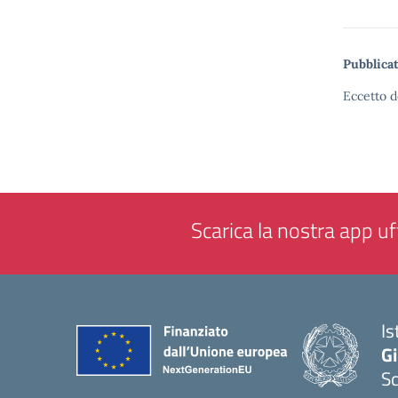
Pubblicat
Eccetto d
Scarica la nostra app uff
Is
Gi
Sc