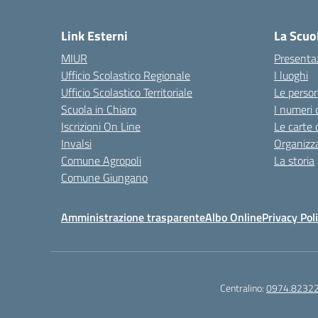
— 
Link Esterni
La Scuo
MIUR
Presenta
Ufficio Scolastico Regionale
I luoghi
Ufficio Scolastico Territoriale
Le perso
Scuola in Chiaro
I numeri 
Iscrizioni On Line
Le carte 
Invalsi
Organizz
Comune Agropoli
La storia
Comune Giungano
Amministrazione trasparente
Albo Online
Privacy Pol
Centralino:
0974.8232