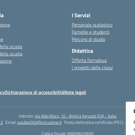
Visita la pagina iniziale della scuola
la
I Servizi
zione
Personale scolastico
Famiglie e studenti
ne
Percorsi di studio
della scuola
Didattica
della scuola
Offerta formativa
azione
I progetti delle classi
icy
Dichiarazione di accessibilità
Note legali
Indirizzo:
Via Aldo Moro, 10 - 84043 Agropoli (SA) - Italia
22
Email:
saic8at00d@istruzione.it
Posta elettronica certificata (PEC):
saic8
Codice fiscale: 90009620650