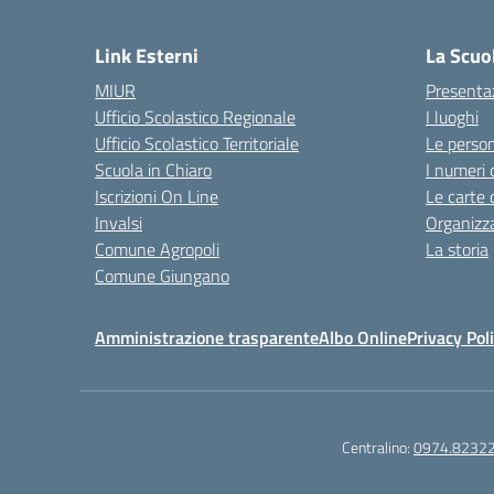
— 
Link Esterni
La Scuo
MIUR
Presenta
Ufficio Scolastico Regionale
I luoghi
Ufficio Scolastico Territoriale
Le perso
Scuola in Chiaro
I numeri 
Iscrizioni On Line
Le carte 
Invalsi
Organizz
Comune Agropoli
La storia
Comune Giungano
Amministrazione trasparente
Albo Online
Privacy Pol
Centralino:
0974.8232