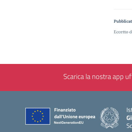
Pubblicat
Eccetto d
Scarica la nostra app uff
Is
Gi
Sc