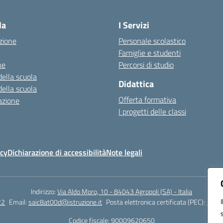
Visita la pagina iniziale della scuola
la
I Servizi
zione
Personale scolastico
Famiglie e studenti
ne
Percorsi di studio
della scuola
Didattica
della scuola
Offerta formativa
azione
I progetti delle classi
icy
Dichiarazione di accessibilità
Note legali
Indirizzo:
Via Aldo Moro, 10 - 84043 Agropoli (SA) - Italia
22
Email:
saic8at00d@istruzione.it
Posta elettronica certificata (PEC):
saic8
Codice fiscale: 90009620650