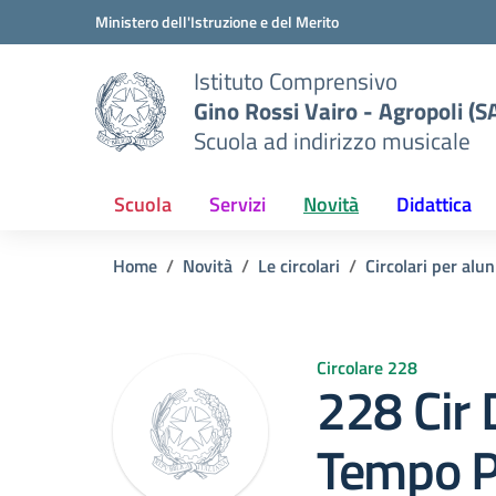
Vai ai contenuti
Vai al menu di navigazione
Vai al footer
Ministero dell'Istruzione e del Merito
Istituto Comprensivo
Gino Rossi Vairo - Agropoli (S
Scuola ad indirizzo musicale
Scuola
Servizi
Novità
Didattica
Home
Novità
Le circolari
Circolari per alun
Circolare 228
228 Cir 
Tempo P