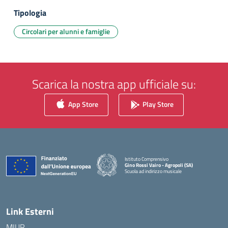
Tipologia
Circolari per alunni e famiglie
Scarica la nostra app ufficiale su:
App Store
Play Store
Istituto Comprensivo
Gino Rossi Vairo - Agropoli (SA)
Scuola ad indirizzo musicale
— Visita la pagina iniziale della scuola
Link Esterni
MIUR