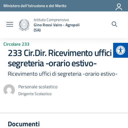
Vai ai contenuti
Vai al menu di navigazione
Vai al footer
Ministero dell'Istruzione e del Merito
Istituto Comprensivo
Gino Rossi Vairo - Agropoli
(SA)
Apr
Circolare 233
233 Cir.Dir. Ricevimento uffici di
segreteria -orario estivo-
Ricevimento uffici di segreteria -orario estivo-
Personale scolastico
Dirigente Scolastico
Documenti