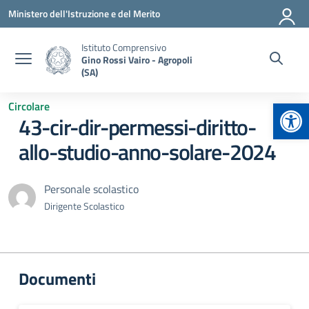
Vai ai contenuti
Vai al menu di navigazione
Vai al footer
Ministero dell'Istruzione e del Merito
Istituto Comprensivo
Gino Rossi Vairo - Agropoli
(SA)
Apr
Circolare
43-cir-dir-permessi-diritto-
allo-studio-anno-solare-2024
Personale scolastico
Dirigente Scolastico
Documenti