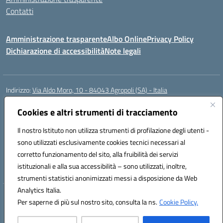
Contatti
Amministrazione trasparente
Albo Online
Privacy Policy
Dichiarazione di accessibilità
Note legali
Indirizzo:
Via Aldo Moro, 10 - 84043 Agropoli (SA) - Italia
Centralino:
0974.823222
Email:
saic8at00d@istruzione.it
Posta elettronica certificata (PEC):
Cookies e altri strumenti di tracciamento
saic8at00d@pec.istruzione.it
Codice fiscale: 90009620650
Il nostro Istituto non utilizza strumenti di profilazione degli utenti -
Codice meccanografico:
SAIC8AT00D
sono utilizzati esclusivamente cookies tecnici necessari al
Codice Indice delle Pubbliche Amministrazioni (IPA): istsc_saic8at00d
corretto funzionamento del sito, alla fruibilità dei servizi
Codice unico di fatturazione (CUF): UF1K7E
istituzionali e alla sua accessibilità – sono utilizzati, inoltre,
strumenti statistici anonimizzati messi a disposizione da Web
Analytics Italia.
Hosting & Powered by 3D Solution S.r.l.
Per saperne di più sul nostro sito, consulta la ns.
Cookie Policy.
Concept & Design by Designers Italia