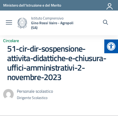
Vai ai contenuti
Vai al menu di navigazione
Vai al footer
Ministero dell'Istruzione e del Merito
Istituto Comprensivo
Gino Rossi Vairo - Agropoli
(SA)
Apr
Circolare
51-cir-dir-sospensione-
attivita-didattiche-e-chiusura-
uffici-amministrativi-2-
novembre-2023
Personale scolastico
Dirigente Scolastico